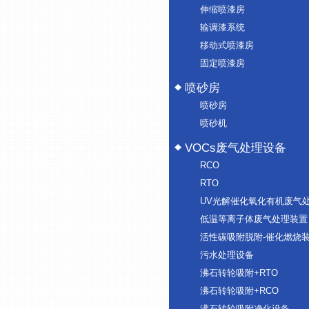
伸缩喷漆房
输调漆系统
移动式喷漆房
固定喷漆房
喷砂房
喷砂房
喷砂机
VOCs废气处理设备
RCO
RTO
UV光解催化氧化有机废气
低温等离子体废气处理装置
活性碳吸附脱附-催化燃烧
污水处理设备
沸石转轮吸附+RTO
沸石转轮吸附+RCO
沸石转轮吸附净化设备