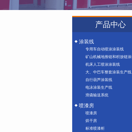
产品中心
涂装线
专用车自动喷涂涂装线
矿山机械地推链和积放链涂
机床人工喷涂涂装线
大、中巴车整套涂装生产线
自行葫芦涂装线
电泳涂装生产线
滑撬输送系统
喷漆房
喷漆房
烘干房
标准喷漆柜