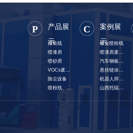
产品展
案例展
P
C
示
示
涂装线
钣金喷粉线
喷漆房
喷漆房废气处理项目
喷砂房
汽车钢板弹簧涂装线
VOCs废气处理设备
悬挂链涂装线
除尘设备
机器人焊烟除尘项目
喷粉线、喷塑线
山西托辊悬挂链涂装线项目