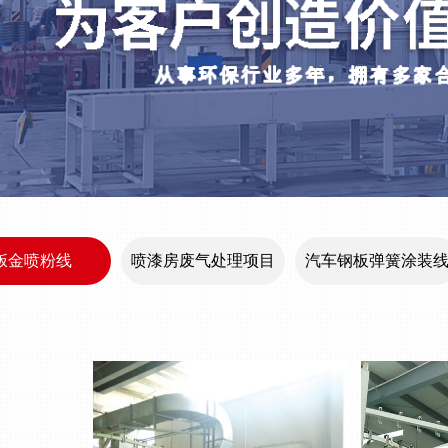
钣金喷粉线
喷漆房废气处理项目
汽车钢板弹簧涂装