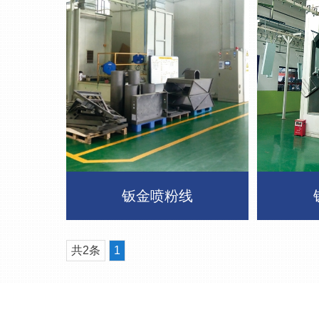
钣金喷粉线
共2条
1