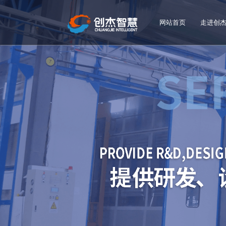
网站首页
走进创