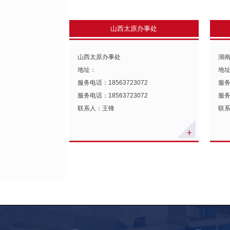
山西太原办事处
山西太原办事处
湖
地址：
地
服务电话：18563723072
服务
服务电话：18563723072
服务
联系人：王锋
联