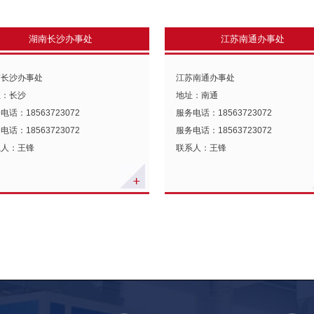
湖南长沙办事处
江苏南通办事处
南长沙办事处
江苏南通办事处
址：长沙
地址：南通
电话：18563723072
服务电话：18563723072
电话：18563723072
服务电话：18563723072
系人：王锋
联系人：王锋