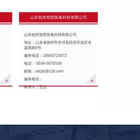
山东创杰智慧装备科技有限公司
山东创杰智慧装备科技有限公司
地址：山东省德州市齐河县经济开发区名
嘉西路9号
服务电话：18563723072
电话： 0534-5670558
邮箱：sdcjtz@126.com
服务电话：
联系人：王总