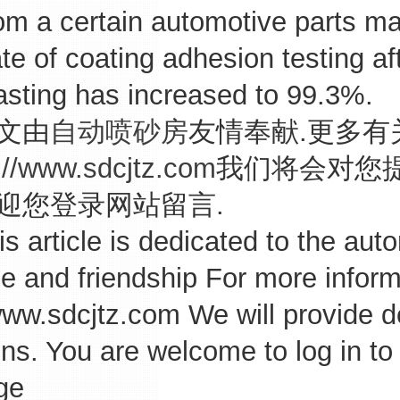
om a certain automotive parts m
te of coating adhesion testing af
asting has increased to 99.3%.
文由
自动喷砂房
友情奉献.更多有
://www.sdcjtz.com
我们将会对您
迎您登录网站留言.
rticle is dedicated to the autom
 and friendship For more informa
www.sdcjtz.com We will provide d
ns. You are welcome to log in to
ge