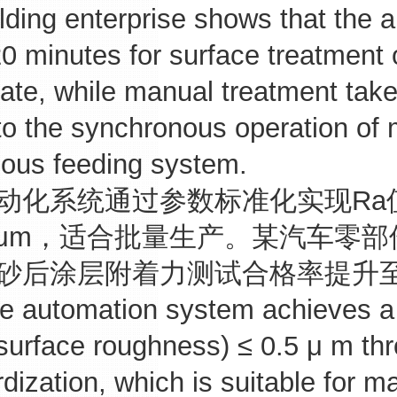
lding enterprise shows that the 
0 minutes for surface treatment 
late, while manual treatment tak
to the synchronous operation of 
uous feeding system.
系统通过参数标准化实现Ra
.5μm，适合批量生产。某汽车零
砂后涂层附着力测试合格率提升至9
tomation system achieves a fl
(surface roughness) ≤ 0.5 μ m th
dization, which is suitable for m