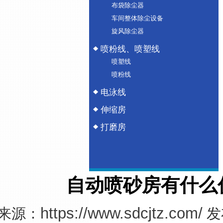
布袋除尘器
车间整体除尘设备
旋风除尘器
喷粉线、喷塑线
喷塑线
喷粉线
电泳线
伸缩房
打磨房
自动喷砂房有什么
https://www.sdcjtz.com/
来源：
发布