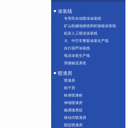
涂装线
专用车自动喷涂涂装线
矿山机械地推链和积放链涂装线
机床人工喷涂涂装线
大、中巴车整套涂装生产线
自行葫芦涂装线
电泳涂装生产线
滑撬输送系统
喷漆房
喷漆房
烘干房
标准喷漆柜
伸缩喷漆房
输调漆系统
移动式喷漆房
固定喷漆房