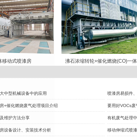
体移动式喷漆房
沸石浓缩转轮+催化燃烧(CO)一
大中型机械设备中的应用
喷漆房易损件
房+催化燃烧废气处理项目介绍
要用好VOCs
及维护方法分享
有机废气处理
房设备设计、安装技术分析
移动伸缩式喷