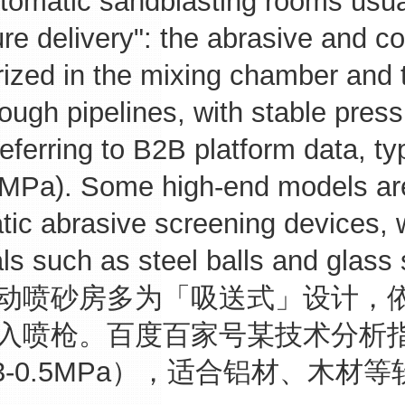
tic sandblasting rooms usually
re delivery": the abrasive and c
ized in the mixing chamber and 
ough pipelines, with stable pres
referring to B2B platform data, ty
8MPa). Some high-end models are
tic abrasive screening devices, 
ls such as steel balls and glass
喷砂房多为「吸送式」设计，依
入喷枪。百度百家号某技术分析
.3-0.5MPa），适合铝材、木