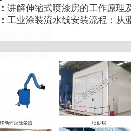
：
讲解伸缩式喷漆房的工作原理
：
工业涂装流水线安装流程：从
移动焊烟除尘器
喷砂房