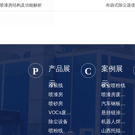
喷漆房结构及功能解析
布袋式除尘器
产品展
案例展
P
C
示
示
涂装线
钣金喷粉线
喷漆房
喷漆房废气处理项目
喷砂房
汽车钢板弹簧涂装线
VOCs废气处理设备
悬挂链涂装线
除尘设备
机器人焊烟除尘项目
喷粉线、喷塑线
山西托辊悬挂链涂装线项目