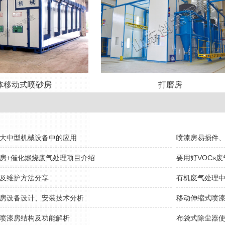
体移动式喷砂房
打磨房
大中型机械设备中的应用
喷漆房易损件
房+催化燃烧废气处理项目介绍
要用好VOCs
及维护方法分享
有机废气处理
房设备设计、安装技术分析
移动伸缩式喷
喷漆房结构及功能解析
布袋式除尘器