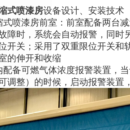
缩式
喷漆房
设备设计、安装技术
缩式喷漆房前室：前室配备两台
故障时，系统会自动报警，同时
位开关；采用了双重限位开关和
室的伸开和收缩
内配备可燃气体浓度报警装置，
（可调整）的时候，启动报警装置