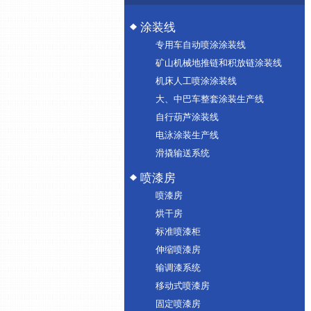
涂装线
专用车自动喷涂涂装线
矿山机械地推链和积放链涂装线
机床人工喷涂涂装线
大、中巴车整套涂装生产线
自行葫芦涂装线
电泳涂装生产线
滑撬输送系统
喷漆房
喷漆房
烘干房
标准喷漆柜
伸缩喷漆房
输调漆系统
移动式喷漆房
固定喷漆房