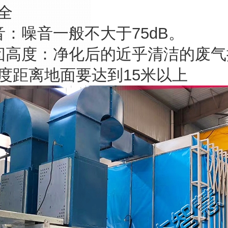
全
音：噪音一般不大于75dB。
囱高度：净化后的近乎清洁的废
度距离地面要达到15米以上