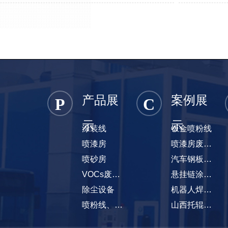
产品展
案例展
P
C
示
示
涂装线
钣金喷粉线
喷漆房
喷漆房废气处理项目
喷砂房
汽车钢板弹簧涂装线
VOCs废气处理设备
悬挂链涂装线
除尘设备
机器人焊烟除尘项目
喷粉线、喷塑线
山西托辊悬挂链涂装线项目