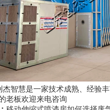
杰智慧是一家技术成熟、经验丰
的老板欢迎来电咨询
：
移动伸缩式喷漆房如何选择废